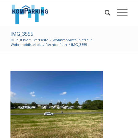
IMG_3555
Du bist hier:
Startseite
/
Wohnmobilstellplätze
/
Wohnmobilstellplatz Rechtenfleth
/
IMG_3555