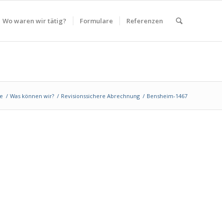
Wo waren wir tätig?
Formulare
Referenzen
ze
/
Was können wir?
/
Revisionssichere Abrechnung
/
Bensheim-1467