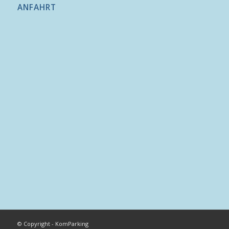
ANFAHRT
© Copyright - KomParking