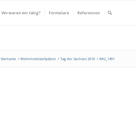
Wo waren wir tätig?
Formulare
Referenzen
Startseite
/
Wohnmobilstellplätze
/
Tag der Sachsen 2010
/
IMG_1491