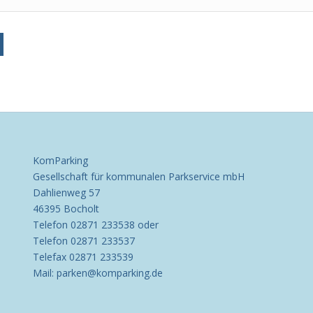
KomParking
Gesellschaft für kommunalen Parkservice mbH
Dahlienweg 57
46395 Bocholt
Telefon 02871 233538 oder
Telefon 02871 233537
Telefax 02871 233539
Mail: parken@komparking.de