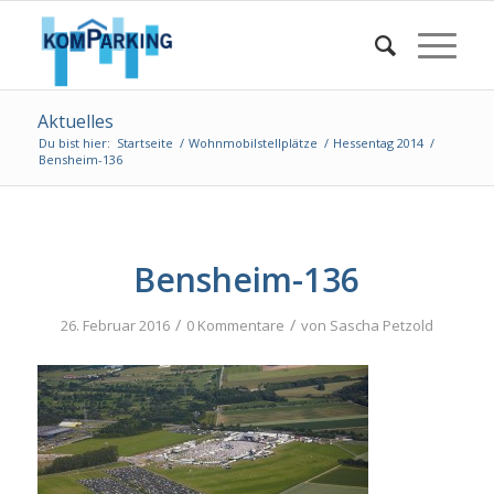
Aktuelles
Du bist hier:
Startseite
/
Wohnmobilstellplätze
/
Hessentag 2014
/
Bensheim-136
Bensheim-136
/
/
26. Februar 2016
0 Kommentare
von
Sascha Petzold