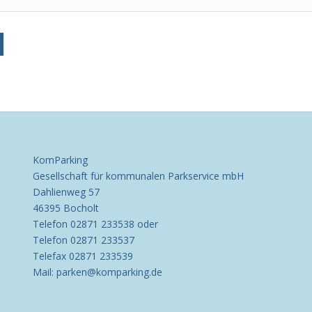
KomParking
Gesellschaft für kommunalen Parkservice mbH
Dahlienweg 57
46395 Bocholt
Telefon 02871 233538 oder
Telefon 02871 233537
Telefax 02871 233539
Mail: parken@komparking.de