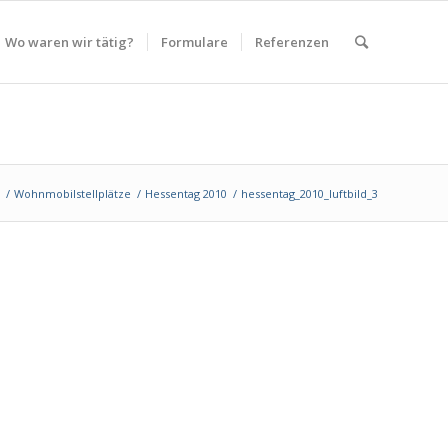
Wo waren wir tätig?
Formulare
Referenzen
/
Wohnmobilstellplätze
/
Hessentag 2010
/
hessentag_2010_luftbild_3