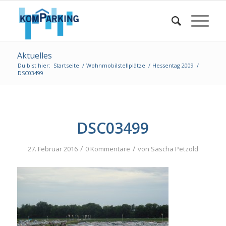
Aktuelles
Du bist hier:
Startseite
/
Wohnmobilstellplätze
/
Hessentag 2009
/
DSC03499
DSC03499
/
/
27. Februar 2016
0 Kommentare
von
Sascha Petzold