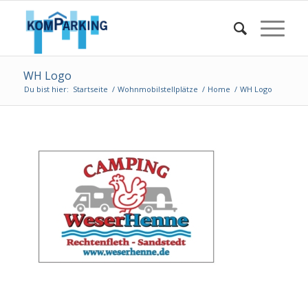
WH Logo
Du bist hier:
Startseite
/
Wohnmobilstellplätze
/
Home
/
WH Logo