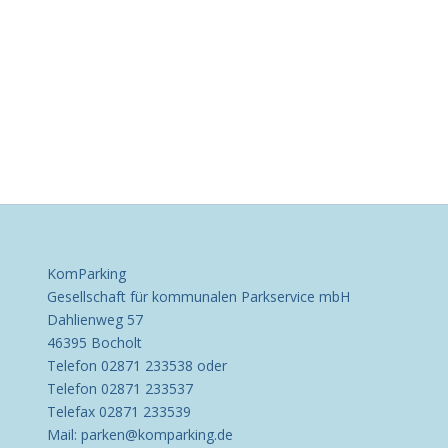
KomParking
Gesellschaft für kommunalen Parkservice mbH
Dahlienweg 57
46395 Bocholt
Telefon 02871 233538 oder
Telefon 02871 233537
Telefax 02871 233539
Mail: parken@komparking.de