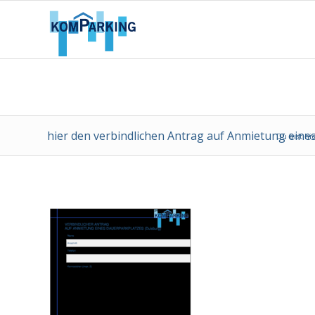
hier den verbindlichen Antrag auf Anmietung eine
Du bist hie