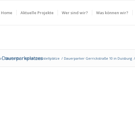
Home
Aktuelle Projekte
Wer sind wir?
Was können wir?
s Dauerparkplatzes
r:
Startseite
/
Wohnmobilstellplätze
/
Dauerparker Gerrickstraße 10 in Duisburg
/