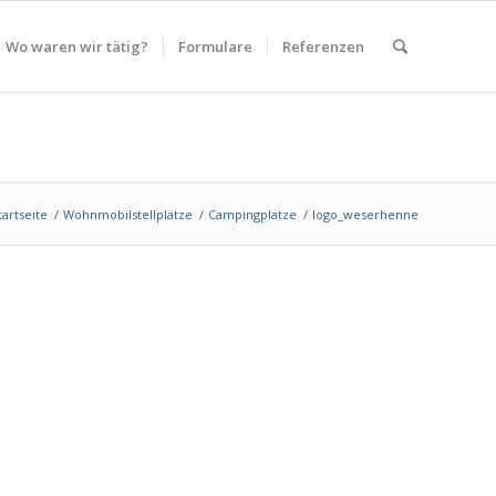
Wo waren wir tätig?
Formulare
Referenzen
tartseite
/
Wohnmobilstellplätze
/
Campingplätze
/
logo_weserhenne