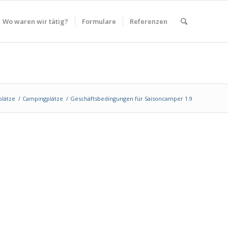
Wo waren wir tätig?
Formulare
Referenzen
plätze
/
Campingplätze
/
Geschäftsbedingungen für Saisoncamper 1.9