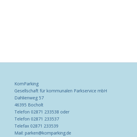
KomParking
Gesellschaft für kommunalen Parkservice mbH
Dahlienweg 57
46395 Bocholt
Telefon 02871 233538 oder
Telefon 02871 233537
Telefax 02871 233539
Mail: parken@komparking.de